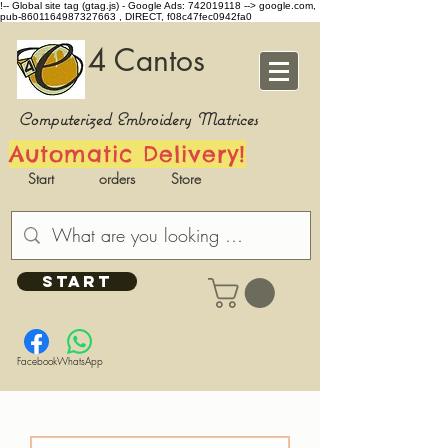
!-- Global site tag (gtag.js) - Google Ads: 742019118 -->
google.com,
pub-8601164987327663 , DIRECT, f08c47fec0942fa0
4 Cantos
Computerized Embroidery Matrices
Automatic Delivery!
Start
orders
Store
START
Facebook
WhatsApp