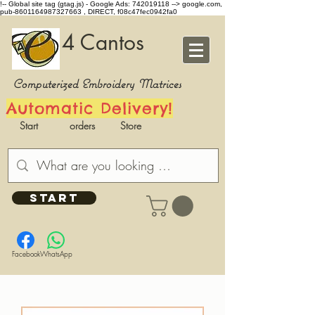
!-- Global site tag (gtag.js) - Google Ads: 742019118 -->
google.com,
pub-8601164987327663 , DIRECT, f08c47fec0942fa0
4 Cantos
Computerized Embroidery Matrices
Automatic Delivery!
Start
orders
Store
START
Facebook
WhatsApp