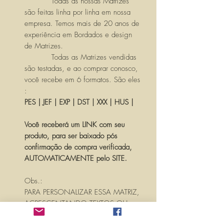
Todas as nossas Matrizes
são feitas linha por linha em nossa
empresa. Temos mais de 20 anos de
experiência em Bordados e design
de Matrizes.
Todas as Matrizes vendidas
são testadas, e ao comprar conosco,
você recebe em 6 formatos. São eles
:
PES | JEF | EXP | DST | XXX | HUS |
Você receberá um LINK com seu
produto, para ser baixado pós
confirmação de compra verificada,
AUTOMATICAMENTE pelo SITE.
Obs.:
PARA PERSONALIZAR ESSA MATRIZ,
ACRESCENTANDO TEXTOS OU
NOMES, É SÓ ENTRAR EM