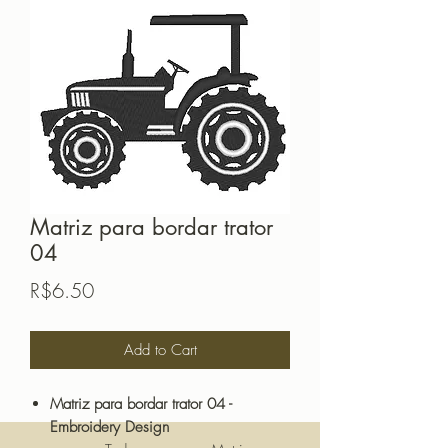
Matriz para bordar trator
04
Price
R$6.50
Add to Cart
Matriz para bordar trator 04 -
Embroidery Design