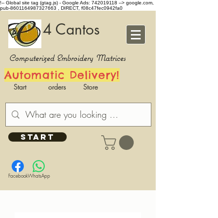
!-- Global site tag (gtag.js) - Google Ads: 742019118 -->
google.com,
pub-8601164987327663 , DIRECT, f08c47fec0942fa0
4 Cantos
Computerized Embroidery Matrices
Automatic Delivery!
Start
orders
Store
START
Facebook
WhatsApp