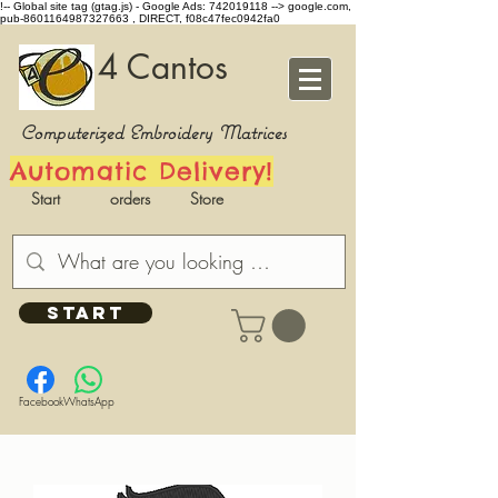
!-- Global site tag (gtag.js) - Google Ads: 742019118 -->
google.com,
pub-8601164987327663 , DIRECT, f08c47fec0942fa0
4 Cantos
Computerized Embroidery Matrices
Automatic Delivery!
Start
orders
Store
START
Facebook
WhatsApp