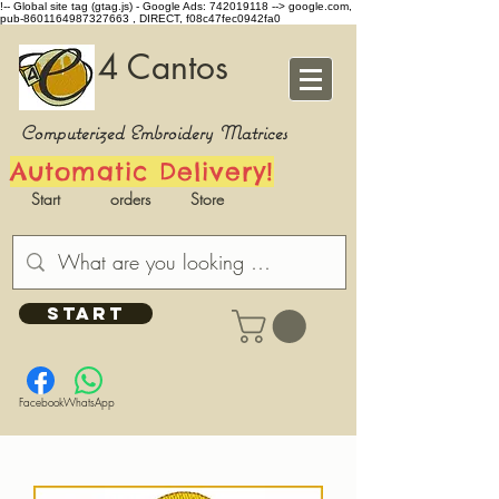
!-- Global site tag (gtag.js) - Google Ads: 742019118 -->
google.com,
pub-8601164987327663 , DIRECT, f08c47fec0942fa0
4 Cantos
Computerized Embroidery Matrices
Automatic Delivery!
Start
orders
Store
START
Facebook
WhatsApp