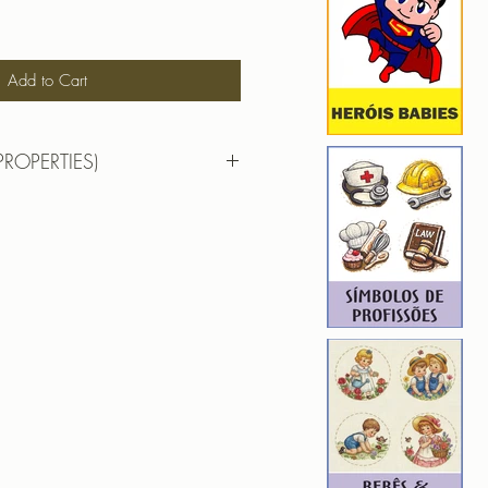
Add to Cart
PROPERTIES)
 4,38cm X 9,30cm
): 8977
8
ROIDERY DESIGNER): 4