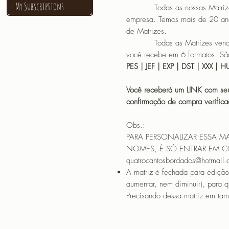
My Subscriptions
Todas as nossas Matrizes sã
empresa. Temos mais de 20 an
de Matrizes.
Todas as Matrizes vendidas
você recebe em 6 formatos. São
PES | JEF | EXP | DST | XXX | 
Você receberá um LINK com seu
confirmação de compra verif
Obs.:
PARA PERSONALIZAR ESSA M
NOMES, É SÓ ENTRAR EM 
quatrocantosbordados@hotmail
A matriz é fechada para edição
aumentar, nem diminuir), para 
Precisando dessa matriz em tama