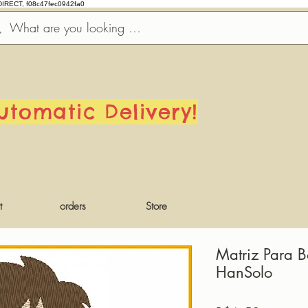
DIRECT, f08c47fec0942fa0
utomatic Delivery!
t
orders
Store
Matriz Para B
HanSolo