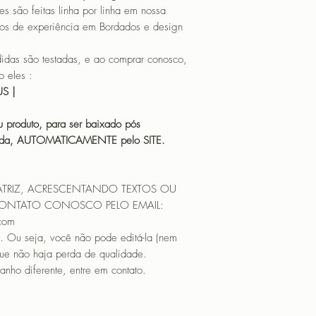
o feitas linha por linha em nossa
os de experiência em Bordados e design
 são testadas, e ao comprar conosco,
 eles :
HUS |
 produto, para ser baixado pós
icada, AUTOMATICAMENTE pelo SITE.
ATRIZ, ACRESCENTANDO TEXTOS OU
CONTATO CONOSCO PELO EMAIL:
.com
. Ou seja, você não pode editá-la (nem
que não haja perda de qualidade.
nho diferente, entre em contato.