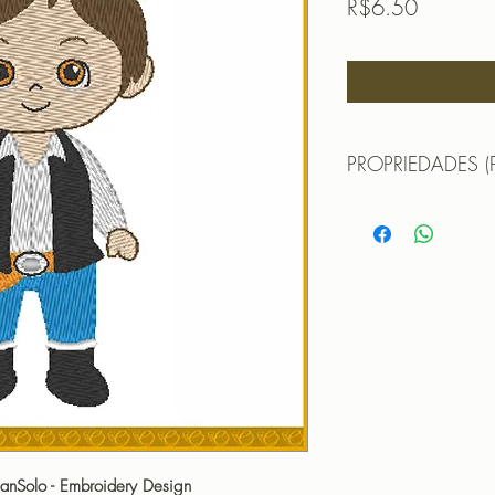
Price
R$6.50
PROPRIEDADES (
TAMANHO (SIZE) :
PONTOS (STITCHES
CORES (COLORS): 
PROGRAMADOR (EMB
CANTOS
HanSolo - Embroidery Design