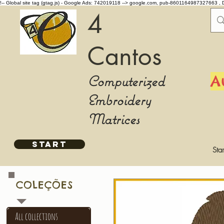
!-- Global site tag (gtag.js) - Google Ads: 742019118 -->
google.com, pub-8601164987327663 , 
4
Cantos
Computerized
A
Embroidery
Matrices
START
Star
COLEÇÕES
All collections