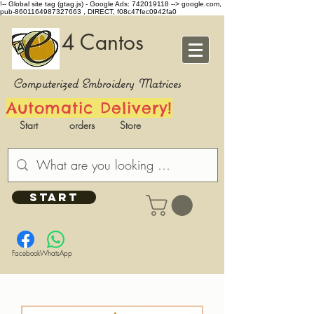
!-- Global site tag (gtag.js) - Google Ads: 742019118 -->
google.com,
pub-8601164987327663 , DIRECT, f08c47fec0942fa0
4 Cantos
Computerized Embroidery Matrices
Automatic Delivery!
Start
orders
Store
START
Facebook
WhatsApp