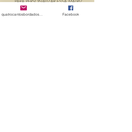
PARA PERSONALIZAR ESSA MATRIZ,
ACRESCENTANDO TEXTOS OU
quatrocantosbordados@hotmail.com
Facebook
NOMES, É SÓ ENTRAR EM
CONTATO CONOSCO PELO
EMAIL:
quatrocantosbordados@hotmail.com
A matriz é fechada para edição. Ou
seja, você não pode editá-la (nem
aumentar, nem diminuir), para que
não haja perda de qualidade.
Precisando dessa matriz em tamanho
diferente, entre em contato.
PROPRIEDADES (PROPERTIES)
TAMANHO (SIZE) 8,95cm X 9,84cm