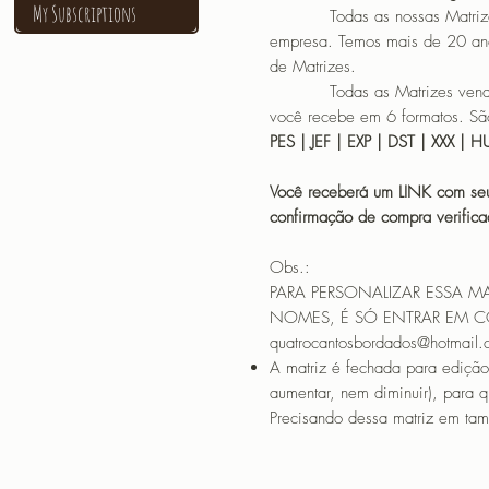
My Subscriptions
Todas as nossas Matrizes sã
empresa. Temos mais de 20 an
de Matrizes.
Todas as Matrizes vendidas
você recebe em 6 formatos. São
PES | JEF | EXP | DST | XXX | 
Você receberá um LINK com seu
confirmação de compra verif
Obs.:
PARA PERSONALIZAR ESSA M
NOMES, É SÓ ENTRAR EM 
quatrocantosbordados@hotmail
A matriz é fechada para edição
aumentar, nem diminuir), para 
Precisando dessa matriz em tama