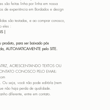
o feitas linha por linha em nossa
os de experiência em Bordados e design
 são testadas, e ao comprar conosco,
 eles :
HUS |
 produto, para ser baixado pós
icada, AUTOMATICAMENTE pelo SITE.
ATRIZ, ACRESCENTANDO TEXTOS OU
CONTATO CONOSCO PELO EMAIL:
.com
. Ou seja, você não pode editá-la (nem
que não haja perda de qualidade.
nho diferente, entre em contato.