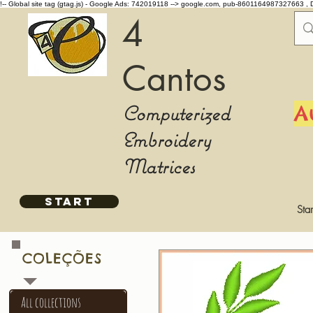
!-- Global site tag (gtag.js) - Google Ads: 742019118 -->
google.com, pub-8601164987327663 , 
4
Cantos
Computerized
A
Embroidery
Matrices
START
Star
COLEÇÕES
All collections