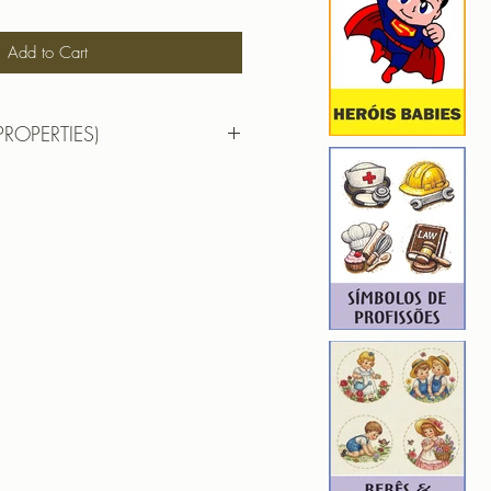
Add to Cart
PROPERTIES)
7,15 cm X 8,01 cm
): 5382
3
ROIDERY DESIGNER): 4