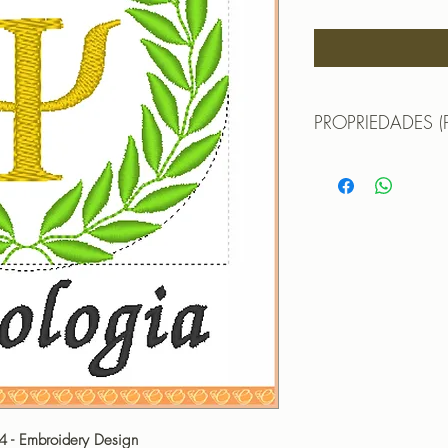
PROPRIEDADES (
TAMANHO (SIZE) : 
PONTOS (STITCHES
CORES (COLORS): 
PROGRAMADOR (EMB
CANTOS
04 - Embroidery Design