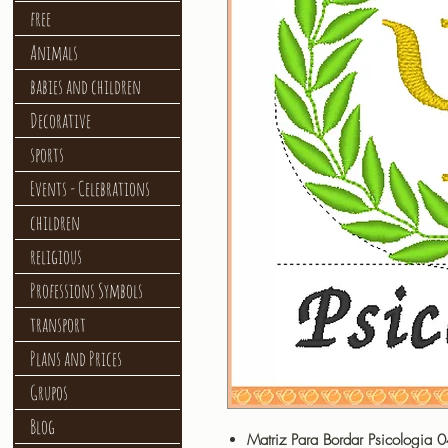
free
Animals
babies and children
Decorative
sports
Events - Celebrations
children
religious
Professions Symbols
transport
Plans and Prices
Grupos
Blog
Matriz Para Bordar Psicologia 