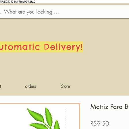
DIRECT, f08c47fec0942fa0
utomatic Delivery!
t
orders
Store
Matriz Para B
Price
R$9.50