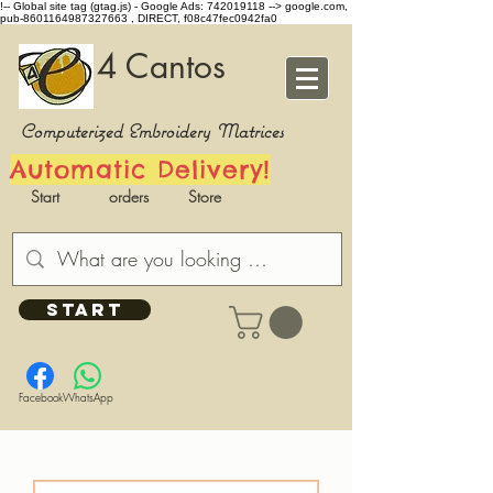
!-- Global site tag (gtag.js) - Google Ads: 742019118 -->
google.com,
pub-8601164987327663 , DIRECT, f08c47fec0942fa0
4 Cantos
Computerized Embroidery Matrices
Automatic Delivery!
Start
orders
Store
START
Facebook
WhatsApp