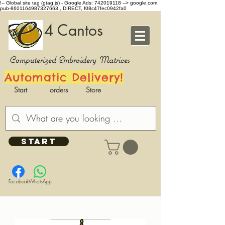
!-- Global site tag (gtag.js) - Google Ads: 742019118 -->
google.com,
pub-8601164987327663 , DIRECT, f08c47fec0942fa0
4 Cantos
Computerized Embroidery Matrices
Automatic Delivery!
Start
orders
Store
START
Facebook
WhatsApp