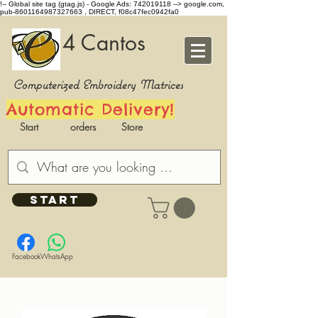
!-- Global site tag (gtag.js) - Google Ads: 742019118 -->
google.com,
pub-8601164987327663 , DIRECT, f08c47fec0942fa0
4 Cantos
Computerized Embroidery Matrices
Automatic Delivery!
Start
orders
Store
START
Facebook
WhatsApp