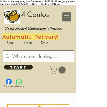
!-- Global site tag (gtag.js) - Google Ads: 742019118 -->
google.com,
pub-8601164987327663 , DIRECT, f08c47fec0942fa0
4 Cantos
Computerized Embroidery Matrices
Automatic Delivery!
Start
orders
Store
START
Facebook
WhatsApp