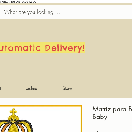
DIRECT, f08c47fec0942fa0
utomatic Delivery!
t
orders
Store
Matriz para 
Baby