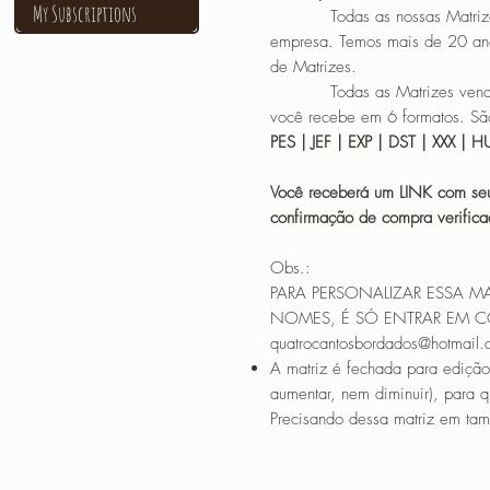
My Subscriptions
Todas as nossas Matrizes sã
empresa. Temos mais de 20 an
de Matrizes.
Todas as Matrizes vendidas
você recebe em 6 formatos. São
PES | JEF | EXP | DST | XXX | 
Você receberá um LINK com seu
confirmação de compra verif
Obs.:
PARA PERSONALIZAR ESSA M
NOMES, É SÓ ENTRAR EM 
quatrocantosbordados@hotmail
A matriz é fechada para edição
aumentar, nem diminuir), para 
Precisando dessa matriz em tama