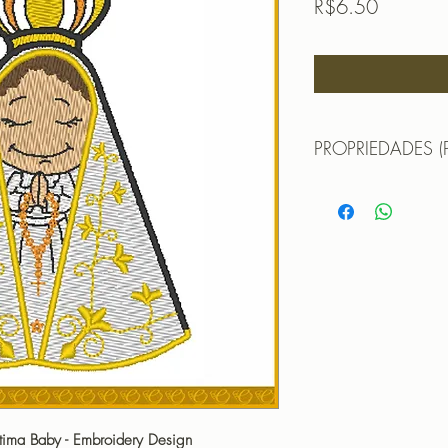
Price
R$6.50
PROPRIEDADES (
Propriedades:(PROPE
TAMANHO (SIZE) :
PONTOS (STITCHES
CORES (COLORS): 
PROGRAMADOR (EMB
CANTOS
Matriz para Bordar 
tima Baby - Embroidery Design