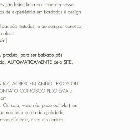
o feitas linha por linha em nossa
os de experiência em Bordados e design
 são testadas, e ao comprar conosco,
 eles :
HUS |
 produto, para ser baixado pós
icada, AUTOMATICAMENTE pelo SITE.
ATRIZ, ACRESCENTANDO TEXTOS OU
CONTATO CONOSCO PELO EMAIL:
.com
. Ou seja, você não pode editá-la (nem
que não haja perda de qualidade.
nho diferente, entre em contato.