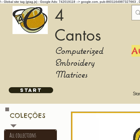
!-- Global site tag (gtag.js) - Google Ads: 742019118 -->
google.com, pub-8601164987327663 , 
4
Cantos
Computerized
A
Embroidery
Matrices
START
Star
COLEÇÕES
All collections