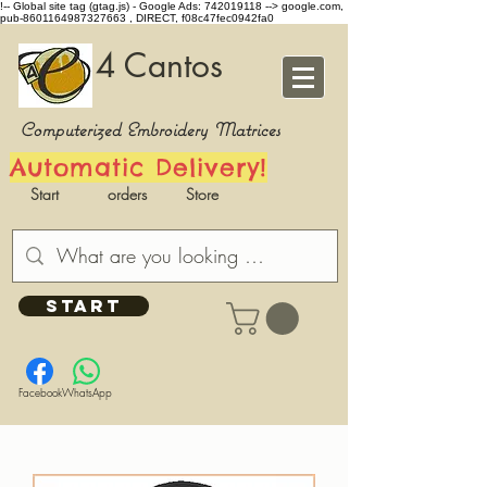
!-- Global site tag (gtag.js) - Google Ads: 742019118 -->
google.com,
pub-8601164987327663 , DIRECT, f08c47fec0942fa0
4 Cantos
Computerized Embroidery Matrices
Automatic Delivery!
Start
orders
Store
START
Facebook
WhatsApp