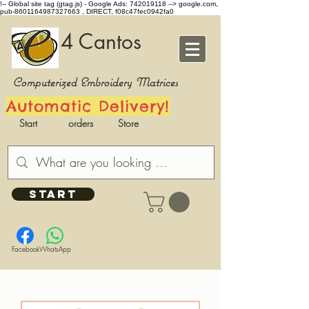
!-- Global site tag (gtag.js) - Google Ads: 742019118 -->
google.com,
pub-8601164987327663 , DIRECT, f08c47fec0942fa0
4 Cantos
Computerized Embroidery Matrices
Automatic Delivery!
Start
orders
Store
START
Facebook
WhatsApp