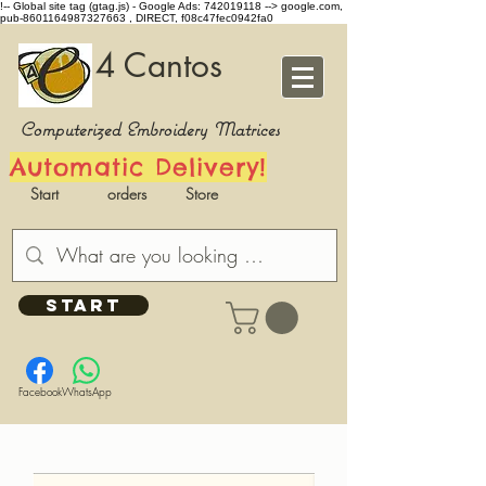
!-- Global site tag (gtag.js) - Google Ads: 742019118 -->
google.com,
pub-8601164987327663 , DIRECT, f08c47fec0942fa0
4 Cantos
Computerized Embroidery Matrices
Automatic Delivery!
Start
orders
Store
START
Facebook
WhatsApp