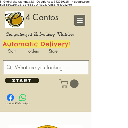
!-- Global site tag (gtag.js) - Google Ads: 742019118 -->
google.com,
pub-8601164987327663 , DIRECT, f08c47fec0942fa0
4 Cantos
Computerized Embroidery Matrices
Automatic Delivery!
Start
orders
Store
START
Facebook
WhatsApp