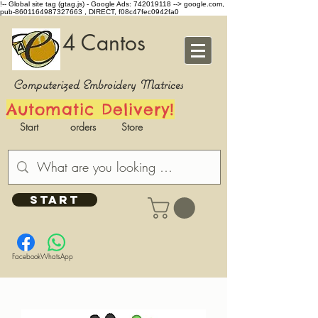
!-- Global site tag (gtag.js) - Google Ads: 742019118 -->
google.com,
pub-8601164987327663 , DIRECT, f08c47fec0942fa0
4 Cantos
Computerized Embroidery Matrices
Automatic Delivery!
Start
orders
Store
START
Facebook
WhatsApp