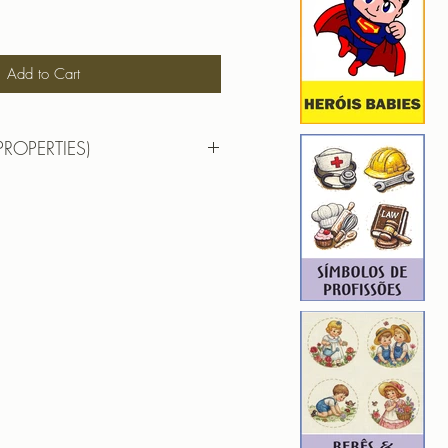
Add to Cart
PROPERTIES)
9,07 cm X 9,41 cm
): 13983
5
ROIDERY DESIGNER): 4
Superman, Matrice de Broderie
 Broderie Wonder Woman, Matrice
 Matrice de Broderie Flash,
Justice League, Matrice de Broderie