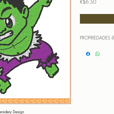
Price
R$6.50
PROPRIEDADES (
TAMANHO (SIZE) : 
PONTOS (STITCHES
CORES (COLORS): 
PROGRAMADOR (EMB
CANTOS
Tags>
Matrice de Broderie 
Batman, Matrice de
de Broderie Aquaman,
Matrice de Broderie 
broidery Design