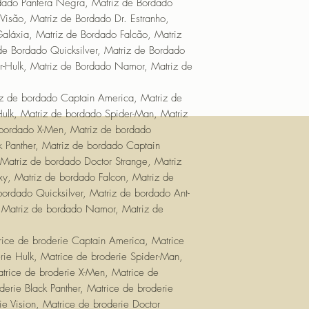
dado Pantera Negra, Matriz de Bordado
Broderie Zatanna, Ma
Visão, Matriz de Bordado Dr. Estranho,
di Ricamo Batman, M
aláxia, Matriz de Bordado Falcão, Matriz
Matrice di Ricamo A
de Bordado Quicksilver, Matriz de Bordado
Matrice di Ricamo Leg
r-Hulk, Matriz de Bordado Namor, Matriz de
Ricamo Cyborg, Matr
Ricamo Batwoman, Mat
iz de bordado Captain America, Matriz de
di Ricamo Robin, Mat
ulk, Matriz de bordado Spider-Man, Matriz
di Ricamo Lanterna 
bordado X-Men, Matriz de bordado
Matrice di Ricamo Ba
k Panther, Matriz de bordado Captain
Batwoman, Matrice d
 Matriz de bordado Doctor Strange, Matriz
Ricamo Catwoman, Ma
y, Matriz de bordado Falcon, Matriz de
Matrice di Ricamo De
bordado Quicksilver, Matriz de bordado Ant-
Fate, Matrice di Ric
 Matriz de bordado Namor, Matriz de
Flash, Matrice di Ric
Ricamo Harley Quinn
rice de broderie Captain America, Matrice
Matrice di Ricamo Joh
rie Hulk, Matrice de broderie Spider-Man,
di Ricamo Martian Ma
trice de broderie X-Men, Matrice de
Miracle, Matrice di 
Plastic Man, Matrice 
derie Black Panther, Matrice de broderie
Ricamo Red Hood, Mat
e Vision, Matrice de broderie Doctor