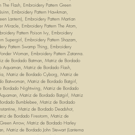
rn The Flash, Embroidery Pattern Green
Quinn, Embroidery Pattern Hawkman,
een Lantern), Embroidery Pattern Martian
er Miracle, Embroidery Pattern The Atom,
broidery Pattern Poison Ivy, Embroidery
rn Supergirl, Embroidery Pattern Shazam,
idery Pattern Swamp Thing, Embroidery
 Wonder Woman, Embroidery Pattern Zatanna.
iz de Bordado Batman, Matriz de Bordado
do Aquaman, Matriz de Bordado Flash,
cia, Matriz de Bordado Cyborg, Matriz de
o Batwoman, Matriz de Bordado Batgirl,
de Bordado Nightwing, Matriz de Bordado
 Aquaman, Matriz de Bordado Batgirl, Matriz
Bordado Bumblebee, Matriz de Bordado
tantine, Matriz de Bordado Deadshot,
triz de Bordado Firestorm, Matriz de
 Green Arrow, Matriz de Bordado Harley
, Matriz de Bordado John Stewart (Lanterna