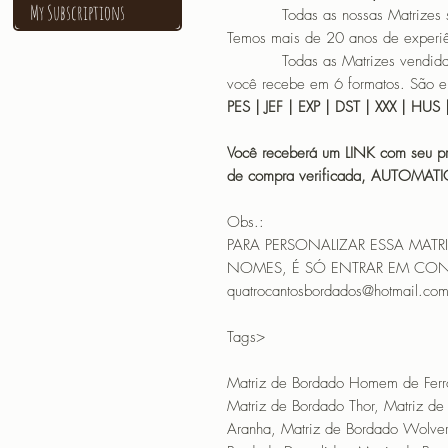
My Subscriptions
Todas as nossas Matrizes são f
Temos mais de 20 anos de experi
Todas as Matrizes vendidas sã
você recebe em 6 formatos. São el
PES | JEF | EXP | DST | XXX | HUS 
Você receberá um LINK com seu pr
de compra verificada, AUTOMAT
Obs.:
PARA PERSONALIZAR ESSA MAT
NOMES, É SÓ ENTRAR EM CON
quatrocantosbordados@hotmail.co
Tags>
Matriz de Bordado Homem de Ferr
Matriz de Bordado Thor, Matriz d
Aranha, Matriz de Bordado Wolver