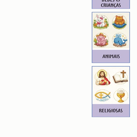
Broderie Shazam, Matrice de
atrice de Broderie Batgirl,
Robin, Matrice de Broderie
e Broderie Green Lantern, Matrice
 Matrice de Broderie Batgirl,
 Batwoman, Matrice de Broderie
de Broderie Catwoman, Matrice de
, Matrice de Broderie Cyborg,
Deadshot, Matrice de Broderie
de Broderie Firestorm, Matrice de
ice de Broderie Green Arrow,
Harley Quinn, Matrice de Broderie
 Broderie John Stewart (Green
Broderie Martian Manhunter,
Mister Miracle, Matrice de Broderie
derie Plastic Man, Matrice de
 Matrice de Broderie Red Hood,
Supergirl, Matrice de Broderie
roderie Starfire, Matrice de
, Matrice de Broderie Vixen,
e Wonder Woman, Matrice de