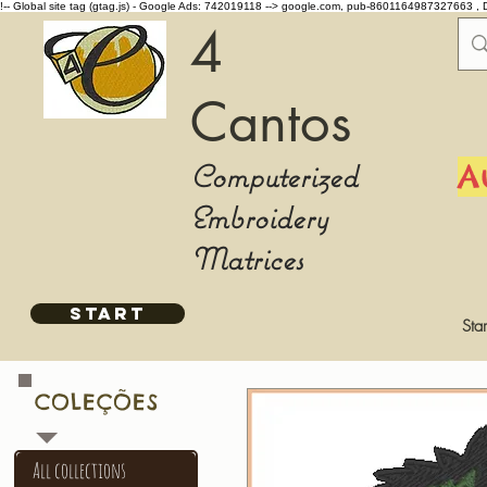
!-- Global site tag (gtag.js) - Google Ads: 742019118 -->
google.com, pub-8601164987327663 , 
4
Cantos
Computerized
A
Embroidery
Matrices
START
Star
COLEÇÕES
All collections