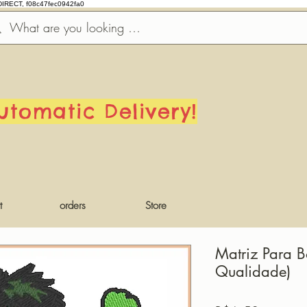
DIRECT, f08c47fec0942fa0
utomatic Delivery!
t
orders
Store
Matriz Para B
Qualidade)