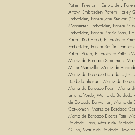
Pattern Firestorm, Embroidery Patte
Arrow, Embroidery Pattern Harley 
Embroidery Pattern John Stewart (Gr
Manhunter, Embroidery Pattern Mist
Embroidery Pattern Plastic Man, Em
Pattern Red Hood, Embroidery Patte
Embroidery Pattern Starfire, Embro
Pattern Vixen, Embroidery Pattern
Matriz de Bordado Superman, Matr
Mujer Maravilla, Matriz de Borda
Matriz de Bordado Liga de la Justi
Bordado Shazam, Matriz de Bordad
Matriz de Bordado Robin, Matriz 
Linterna Verde, Matriz de Bordado
de Bordado Batwoman, Matriz de 
Catwoman, Matriz de Bordado Cons
Matriz de Bordado Doctor Fate, Ma
Bordado Flash, Matriz de Bordado
Quinn, Matriz de Bordado Hawkman