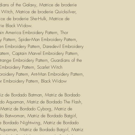
di Ricamo Shazam, Ma
dians of the Galaxy, Matrice de broderie
di Ricamo Swamp Thi
t Witch, Matrice de broderie Quicksilver,
Matrice di Ricamo 
ice de broderie She-Hulk, Matrice de
Zatanna.
rie Black Widow.
in America Embroidery Pattern, Thor
y Pattern, Spider-Man Embroidery Pattern,
en Embroidery Pattern, Daredevil Embroidery
attern, Captain Marvel Embroidery Pattern,
Strange Embroidery Pattern, Guardians of the
Embroidery Pattern, Scarlet Witch
broidery Pattern, Ant-Man Embroidery Pattern,
r Embroidery Pattern, Black Widow
iz de Bordado Batman, Matriz de Bordado
ado Aquaman, Matriz de Bordado The Flash,
, Matriz de Bordado Cyborg, Matriz de
o Batwoman, Matriz de Bordado Batgirl,
de Bordado Nightwing, Matriz de Bordado
Aquaman, Matriz de Bordado Batgirl, Matriz