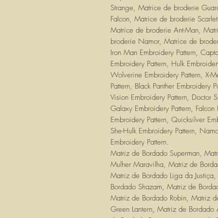
Strange, Matrice de broderie Guar
Falcon, Matrice de broderie Scarle
Matrice de broderie Ant-Man, Matr
broderie Namor, Matrice de brode
Iron Man Embroidery Pattern, Capta
Embroidery Pattern, Hulk Embroider
Wolverine Embroidery Pattern, X-M
Pattern, Black Panther Embroidery P
Vision Embroidery Pattern, Doctor 
Galaxy Embroidery Pattern, Falcon 
Embroidery Pattern, Quicksilver Em
She-Hulk Embroidery Pattern, Namo
Embroidery Pattern.
Matriz de Bordado Superman, Matr
Mulher Maravilha, Matriz de Bord
Matriz de Bordado Liga da Justiça
Bordado Shazam, Matriz de Bordad
Matriz de Bordado Robin, Matriz 
Green Lantern, Matriz de Bordado 