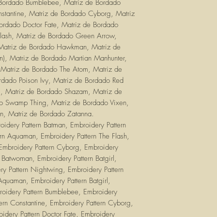
Bordado Bumblebee, Matriz de Bordado
tantine, Matriz de Bordado Cyborg, Matriz
ordado Doctor Fate, Matriz de Bordado
Flash, Matriz de Bordado Green Arrow,
 Matriz de Bordado Hawkman, Matriz de
rn), Matriz de Bordado Martian Manhunter,
 Matriz de Bordado The Atom, Matriz de
rdado Poison Ivy, Matriz de Bordado Red
l, Matriz de Bordado Shazam, Matriz de
do Swamp Thing, Matriz de Bordado Vixen,
, Matriz de Bordado Zatanna.
idery Pattern Batman, Embroidery Pattern
 Aquaman, Embroidery Pattern The Flash,
 Embroidery Pattern Cyborg, Embroidery
 Batwoman, Embroidery Pattern Batgirl,
ry Pattern Nightwing, Embroidery Pattern
Aquaman, Embroidery Pattern Batgirl,
roidery Pattern Bumblebee, Embroidery
ern Constantine, Embroidery Pattern Cyborg,
idery Pattern Doctor Fate, Embroidery