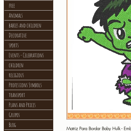
free
Animals
babies and children
Decorative
sports
Events - Celebrations
children
religious
Professions Symbols
transport
Plans and Prices
Grupos
Blog
Matriz Para Bordar Baby Hulk - Em