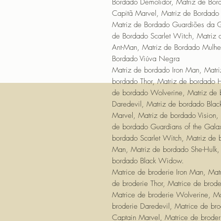
Bordado Demolidor, Matriz de Bor
Capitã Marvel, Matriz de Bordado 
Matriz de Bordado Guardiões da G
de Bordado Scarlet Witch, Matriz 
Ant-Man, Matriz de Bordado Mulhe
Bordado Viúva Negra
Matriz de bordado Iron Man, Matr
bordado Thor, Matriz de bordado H
de bordado Wolverine, Matriz de 
Daredevil, Matriz de bordado Blac
Marvel, Matriz de bordado Vision,
de bordado Guardians of the Galax
bordado Scarlet Witch, Matriz de 
Man, Matriz de bordado She-Hulk,
bordado Black Widow.
Matrice de broderie Iron Man, Mat
de broderie Thor, Matrice de brode
Matrice de broderie Wolverine, Ma
broderie Daredevil, Matrice de bro
Captain Marvel, Matrice de broderi