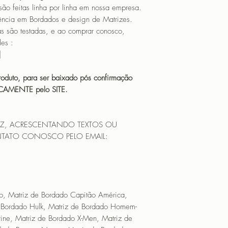
Cyborg, Matrice de 
eitas linha por linha em nossa empresa.
Broderie Batwoman, M
ência em Bordados e design de Matrizes.
Matrice de Broderie 
o testadas, e ao comprar conosco,
Nightwing, Matrice d
es :
de Broderie Aquaman,
|
Matrice de Broderie
Bumblebee, Matrice 
oduto, para ser baixado pós confirmação
Broderie Constantine
ICAMENTE pelo SITE.
Matrice de Broderie 
Doctor Fate, Matrice 
Broderie Flash, Matr
RIZ, ACRESCENTANDO TEXTOS OU
Matrice de Broderie 
TATO CONOSCO PELO EMAIL:
Hawkman, Matrice de
m
Lantern), Matrice de 
Matrice de Broderie 
Atom, Matrice de Bro
Broderie Poison Ivy,
Matrice de Broderie 
o, Matriz de Bordado Capitão América,
Shazam, Matrice de B
e Bordado Hulk, Matriz de Bordado Homem-
Broderie Swamp Thing
ine, Matriz de Bordado X-Men, Matriz de
Matrice de Broderi