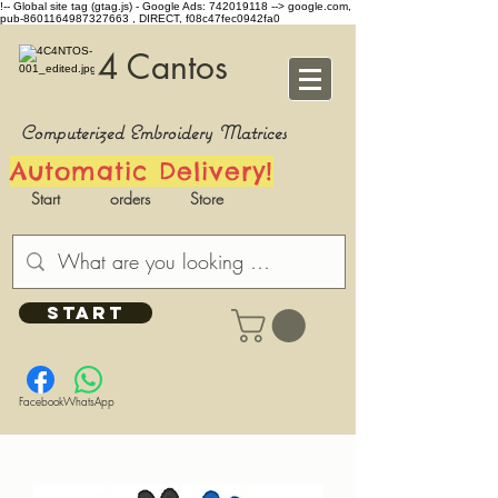
!-- Global site tag (gtag.js) - Google Ads: 742019118 -->
google.com,
pub-8601164987327663 , DIRECT, f08c47fec0942fa0
4 Cantos
Computerized Embroidery Matrices
Automatic Delivery!
Start
orders
Store
START
Facebook
WhatsApp