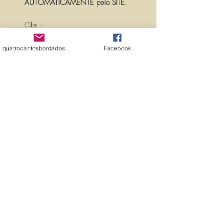
AUTOMATICAMENTE pelo SITE.
Obs.:
PARA PERSONALIZAR ESSA MATRIZ,
ACRESCENTANDO TEXTOS OU
quatrocantosbordados@hotmail.com
Facebook
NOMES, É SÓ ENTRAR EM
CONTATO CONOSCO PELO
EMAIL:
quatrocantosbordados@hotmail.com
A matriz é fechada para edição. Ou
seja, você não pode editá-la (nem
aumentar, nem diminuir), para que
não haja perda de qualidade.
Precisando dessa matriz em tamanho
diferente, entre em contato.