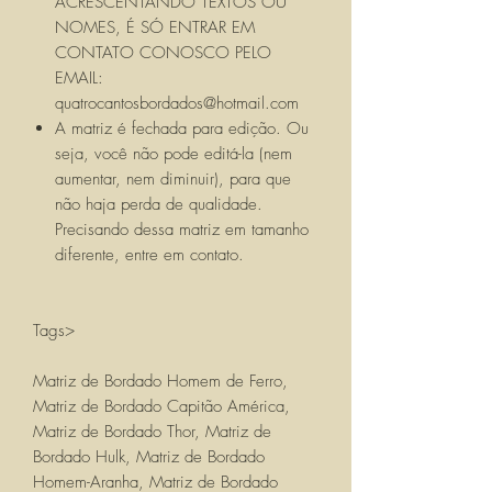
ACRESCENTANDO TEXTOS OU
NOMES, É SÓ ENTRAR EM
CONTATO CONOSCO PELO
EMAIL:
quatrocantosbordados@hotmail.com
A matriz é fechada para edição. Ou
seja, você não pode editá-la (nem
aumentar, nem diminuir), para que
não haja perda de qualidade.
Precisando dessa matriz em tamanho
diferente, entre em contato.
Tags>
Matriz de Bordado Homem de Ferro,
Matriz de Bordado Capitão América,
Matriz de Bordado Thor, Matriz de
Bordado Hulk, Matriz de Bordado
Homem-Aranha, Matriz de Bordado