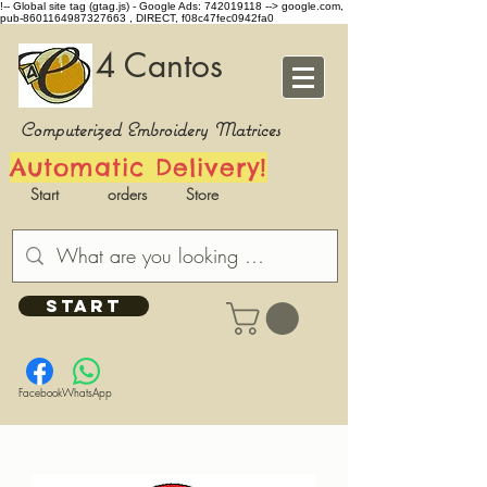
!-- Global site tag (gtag.js) - Google Ads: 742019118 -->
google.com,
pub-8601164987327663 , DIRECT, f08c47fec0942fa0
4 Cantos
Computerized Embroidery Matrices
Automatic Delivery!
Start
orders
Store
START
Facebook
WhatsApp