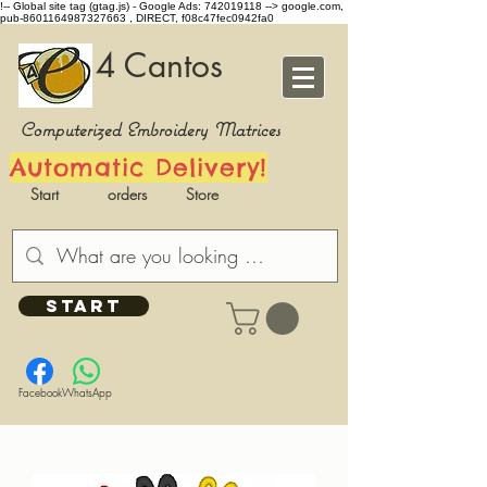
!-- Global site tag (gtag.js) - Google Ads: 742019118 -->
google.com,
pub-8601164987327663 , DIRECT, f08c47fec0942fa0
4 Cantos
Computerized Embroidery Matrices
Automatic Delivery!
Start
orders
Store
START
Facebook
WhatsApp