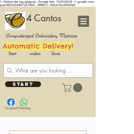
!-- Global site tag (gtag.js) - Google Ads: 742019118 -->
google.com,
pub-8601164987327663 , DIRECT, f08c47fec0942fa0
4 Cantos
Computerized Embroidery Matrices
Automatic Delivery!
Start
orders
Store
START
Facebook
WhatsApp