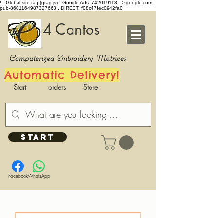
!-- Global site tag (gtag.js) - Google Ads: 742019118 -->
google.com,
pub-8601164987327663 , DIRECT, f08c47fec0942fa0
4 Cantos
Computerized Embroidery Matrices
Automatic Delivery!
Start
orders
Store
START
Facebook
WhatsApp