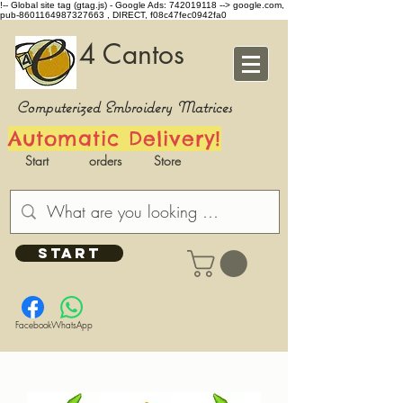
!-- Global site tag (gtag.js) - Google Ads: 742019118 -->
google.com,
pub-8601164987327663 , DIRECT, f08c47fec0942fa0
4 Cantos
Computerized Embroidery Matrices
Automatic Delivery!
Start
orders
Store
START
Facebook
WhatsApp