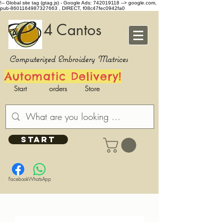
!-- Global site tag (gtag.js) - Google Ads: 742019118 -->
google.com,
pub-8601164987327663 , DIRECT, f08c47fec0942fa0
4 Cantos
Computerized Embroidery Matrices
Automatic Delivery!
Start
orders
Store
START
Facebook
WhatsApp