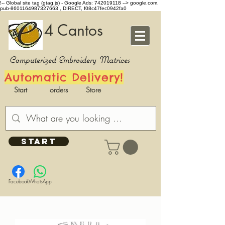
!-- Global site tag (gtag.js) - Google Ads: 742019118 -->
google.com,
pub-8601164987327663 , DIRECT, f08c47fec0942fa0
4 Cantos
Computerized Embroidery Matrices
Automatic Delivery!
Start
orders
Store
START
Facebook
WhatsApp