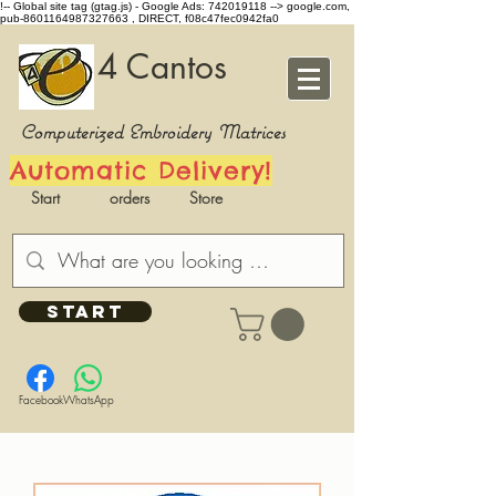
!-- Global site tag (gtag.js) - Google Ads: 742019118 -->
google.com,
pub-8601164987327663 , DIRECT, f08c47fec0942fa0
4 Cantos
Computerized Embroidery Matrices
Automatic Delivery!
Start
orders
Store
START
Facebook
WhatsApp