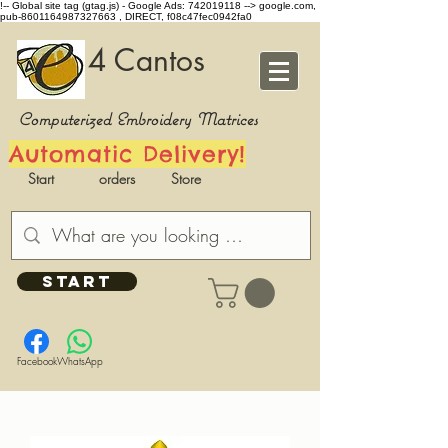
!-- Global site tag (gtag.js) - Google Ads: 742019118 -->
google.com,
pub-8601164987327663 , DIRECT, f08c47fec0942fa0
4 Cantos
Computerized Embroidery Matrices
Automatic Delivery!
Start
orders
Store
START
Facebook
WhatsApp