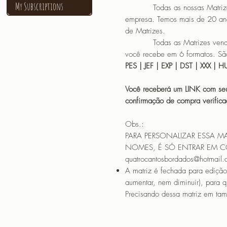
My Subscriptions
Todas as nossas Matrizes sã
empresa. Temos mais de 20 an
de Matrizes.
Todas as Matrizes vendidas
você recebe em 6 formatos. São
PES | JEF | EXP | DST | XXX | 
Você receberá um LINK com seu
confirmação de compra verif
Obs.:
PARA PERSONALIZAR ESSA M
NOMES, É SÓ ENTRAR EM 
quatrocantosbordados@hotmail
A matriz é fechada para edição
aumentar, nem diminuir), para 
Precisando dessa matriz em tama