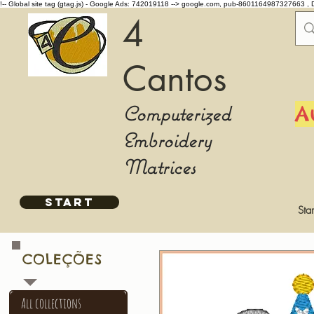
!-- Global site tag (gtag.js) - Google Ads: 742019118 -->
google.com, pub-8601164987327663 , 
4
Cantos
Computerized
A
Embroidery
Matrices
START
Star
COLEÇÕES
All collections