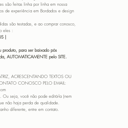
o feitas linha por linha em nossa
os de experiência em Bordados e design
 são testadas, e ao comprar conosco,
 eles :
HUS |
 produto, para ser baixado pós
icada, AUTOMATICAMENTE pelo SITE.
ATRIZ, ACRESCENTANDO TEXTOS OU
CONTATO CONOSCO PELO EMAIL:
.com
. Ou seja, você não pode editá-la (nem
que não haja perda de qualidade.
nho diferente, entre em contato.