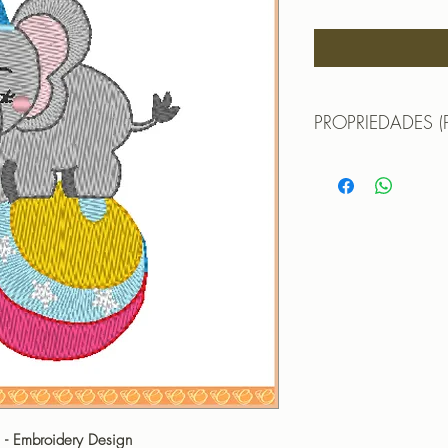
PROPRIEDADES (
TAMANHO (SIZE) 5
PONTOS (STITCHES
CORES (COLORS): 
PROGRAMADOR (EMB
CANTOS
1 - Embroidery Design