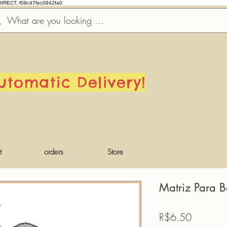
DIRECT, f08c47fec0942fa0
utomatic Delivery!
t
orders
Store
Matriz Para 
Price
R$6.50