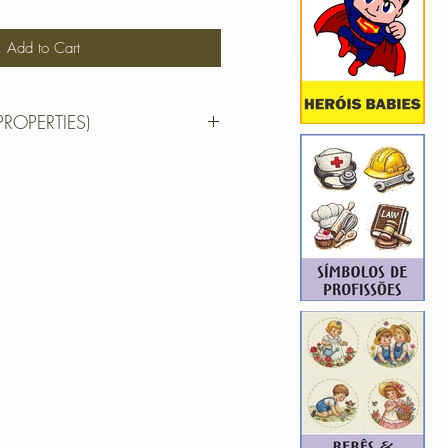
Add to Cart
PROPERTIES)
,74cm X 7,86cm
): 7509
13
ROIDERY DESIGNER): 4