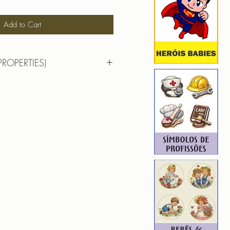
Add to Cart
PROPERTIES)
12,82cm X 15,04cm
): 27729
11
ROIDERY DESIGNER): 4