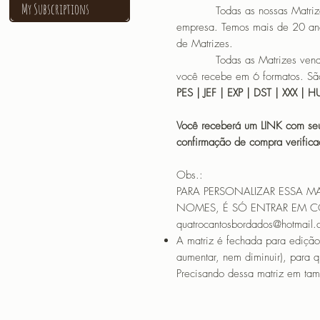
My Subscriptions
Todas as nossas Matrizes sã
empresa. Temos mais de 20 an
de Matrizes.
Todas as Matrizes vendidas
você recebe em 6 formatos. São
PES | JEF | EXP | DST | XXX | 
Você receberá um LINK com seu
confirmação de compra verif
Obs.:
PARA PERSONALIZAR ESSA M
NOMES, É SÓ ENTRAR EM 
quatrocantosbordados@hotmail
A matriz é fechada para edição
aumentar, nem diminuir), para 
Precisando dessa matriz em tama