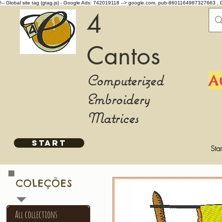
!-- Global site tag (gtag.js) - Google Ads: 742019118 -->
google.com, pub-8601164987327663 , 
4
Cantos
Computerized
A
Embroidery
Matrices
START
Star
COLEÇÕES
All collections