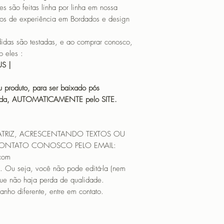
o feitas linha por linha em nossa
os de experiência em Bordados e design
 são testadas, e ao comprar conosco,
 eles :
HUS |
 produto, para ser baixado pós
icada, AUTOMATICAMENTE pelo SITE.
ATRIZ, ACRESCENTANDO TEXTOS OU
CONTATO CONOSCO PELO EMAIL:
.com
. Ou seja, você não pode editá-la (nem
que não haja perda de qualidade.
nho diferente, entre em contato.