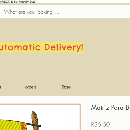
DIRECT, f08c47fec0942fa0
utomatic Delivery!
t
orders
Store
Matriz Para 
Price
R$6.50