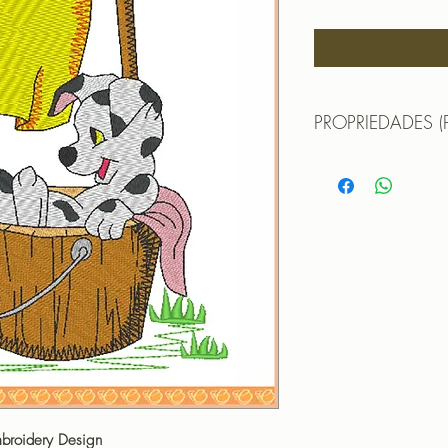
PROPRIEDADES (
TAMANHO (SIZE) : 
PONTOS (STITCHES
CORES (COLORS): 
PROGRAMADOR (EMB
CANTOS
mbroidery Design