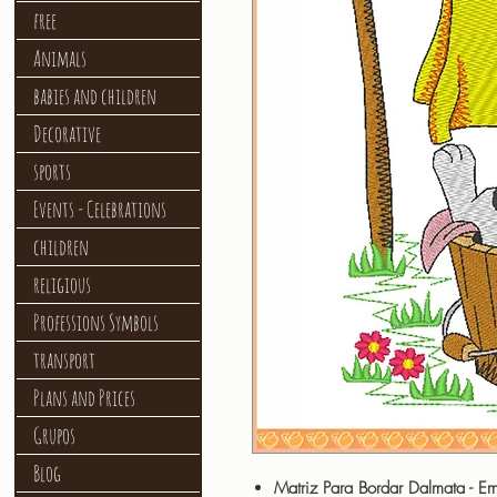
free
Animals
babies and children
Decorative
sports
Events - Celebrations
children
religious
Professions Symbols
transport
Plans and Prices
Grupos
Blog
Matriz Para Bordar Dalmata - E