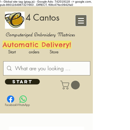
!-- Global site tag (gtag.js) - Google Ads: 742019118 -->
google.com,
pub-8601164987327663 , DIRECT, f08c47fec0942fa0
4 Cantos
Computerized Embroidery Matrices
Automatic Delivery!
Start
orders
Store
START
Facebook
WhatsApp