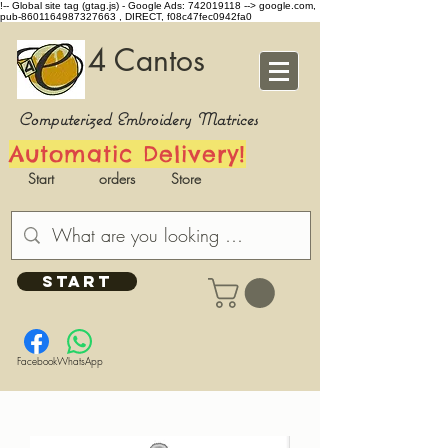
!-- Global site tag (gtag.js) - Google Ads: 742019118 -->
google.com,
pub-8601164987327663 , DIRECT, f08c47fec0942fa0
4 Cantos
Computerized Embroidery Matrices
Automatic Delivery!
Start
orders
Store
START
Facebook
WhatsApp