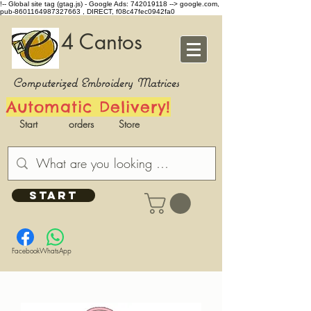
!-- Global site tag (gtag.js) - Google Ads: 742019118 -->
google.com,
pub-8601164987327663 , DIRECT, f08c47fec0942fa0
4 Cantos
Computerized Embroidery Matrices
Automatic Delivery!
Start
orders
Store
START
Facebook
WhatsApp