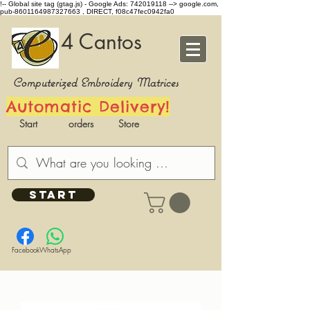
!-- Global site tag (gtag.js) - Google Ads: 742019118 -->
google.com,
pub-8601164987327663 , DIRECT, f08c47fec0942fa0
4 Cantos
Computerized Embroidery Matrices
Automatic Delivery!
Start
orders
Store
START
Facebook
WhatsApp