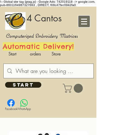
!-- Global site tag (gtag.js) - Google Ads: 742019118 -->
google.com,
pub-8601164987327663 , DIRECT, f08c47fec0942fa0
4 Cantos
Computerized Embroidery Matrices
Automatic Delivery!
Start
orders
Store
START
Facebook
WhatsApp