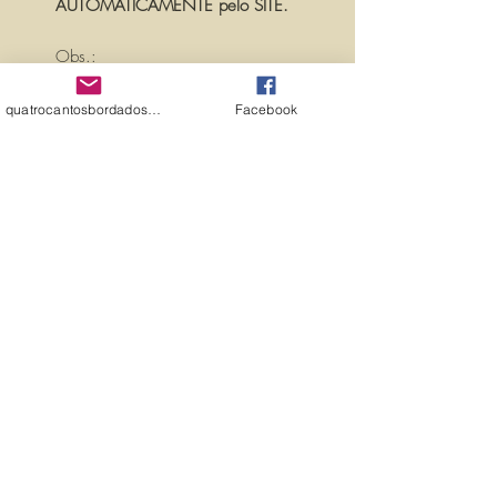
AUTOMATICAMENTE pelo SITE.
Obs.:
PARA PERSONALIZAR ESSA MATRIZ,
ACRESCENTANDO TEXTOS OU
quatrocantosbordados@hotmail.com
Facebook
NOMES, É SÓ ENTRAR EM
CONTATO CONOSCO PELO
EMAIL:
quatrocantosbordados@hotmail.com
A matriz é fechada para edição. Ou
seja, você não pode editá-la (nem
aumentar, nem diminuir), para que
não haja perda de qualidade.
Precisando dessa matriz em tamanho
diferente, entre em contato.