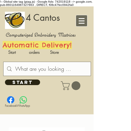
!-- Global site tag (gtag.js) - Google Ads: 742019118 -->
google.com,
pub-8601164987327663 , DIRECT, f08c47fec0942fa0
4 Cantos
Computerized Embroidery Matrices
Automatic Delivery!
Start
orders
Store
START
Facebook
WhatsApp