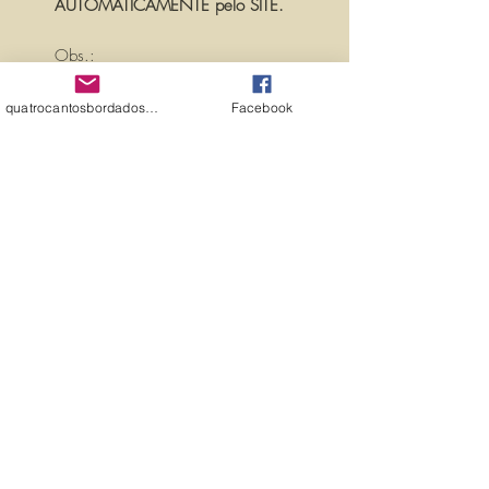
AUTOMATICAMENTE pelo SITE.
Obs.:
PARA PERSONALIZAR ESSA MATRIZ,
ACRESCENTANDO TEXTOS OU
quatrocantosbordados@hotmail.com
Facebook
NOMES, É SÓ ENTRAR EM
CONTATO CONOSCO PELO
EMAIL:
quatrocantosbordados@hotmail.com
A matriz é fechada para edição. Ou
seja, você não pode editá-la (nem
aumentar, nem diminuir), para que
não haja perda de qualidade.
Precisando dessa matriz em tamanho
diferente, entre em contato.