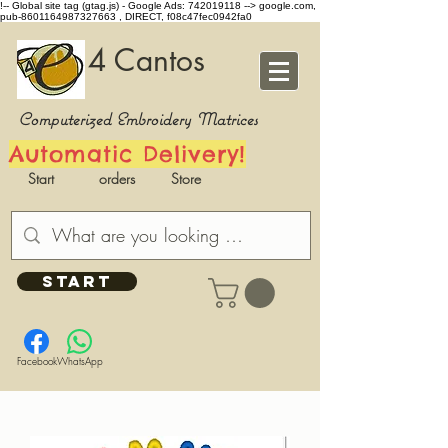
!-- Global site tag (gtag.js) - Google Ads: 742019118 -->
google.com,
pub-8601164987327663 , DIRECT, f08c47fec0942fa0
4 Cantos
Computerized Embroidery Matrices
Automatic Delivery!
Start
orders
Store
START
Facebook
WhatsApp