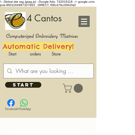
!-- Global site tag (gtag.js) - Google Ads: 742019118 -->
google.com,
pub-8601164987327663 , DIRECT, f08c47fec0942fa0
4 Cantos
Computerized Embroidery Matrices
Automatic Delivery!
Start
orders
Store
START
Facebook
WhatsApp