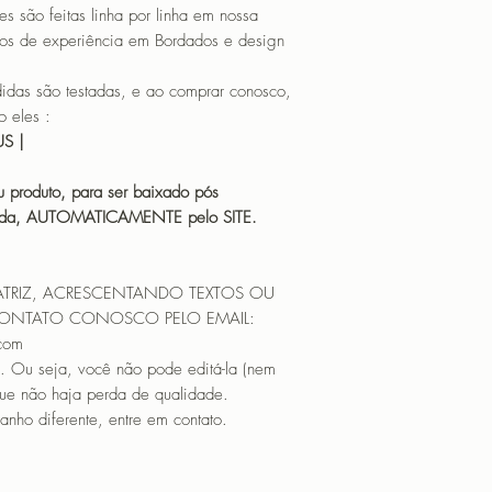
CANTOS
o feitas linha por linha em nossa
os de experiência em Bordados e design
 são testadas, e ao comprar conosco,
 eles :
HUS |
 produto, para ser baixado pós
icada, AUTOMATICAMENTE pelo SITE.
ATRIZ, ACRESCENTANDO TEXTOS OU
CONTATO CONOSCO PELO EMAIL:
.com
. Ou seja, você não pode editá-la (nem
que não haja perda de qualidade.
nho diferente, entre em contato.