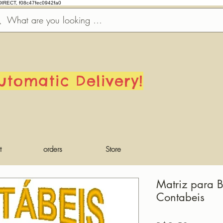
DIRECT, f08c47fec0942fa0
utomatic Delivery!
t
orders
Store
Matriz para 
Contabeis