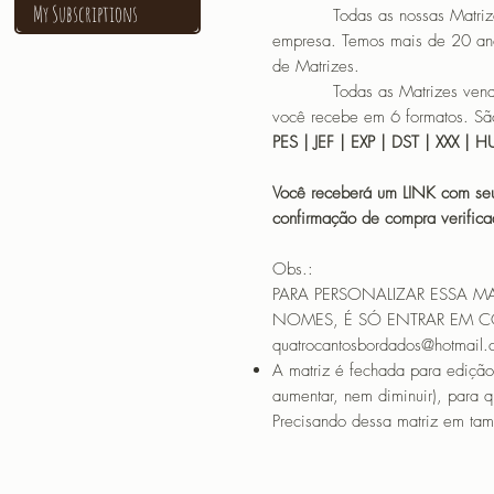
My Subscriptions
Todas as nossas Matrizes sã
empresa. Temos mais de 20 an
de Matrizes.
Todas as Matrizes vendidas
você recebe em 6 formatos. São
PES | JEF | EXP | DST | XXX | 
Você receberá um LINK com seu
confirmação de compra verif
Obs.:
PARA PERSONALIZAR ESSA M
NOMES, É SÓ ENTRAR EM 
quatrocantosbordados@hotmail
A matriz é fechada para edição
aumentar, nem diminuir), para 
Precisando dessa matriz em tama