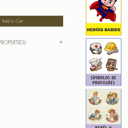
Add to Cart
PROPERTIES)
RTIES)
DAR CADUCEU CONTABEIS
 6,85cm X 9,71cm
): 5752
1
F | PES | XXX
hada para edição. Ou seja, você
em aumentar, nem diminuir), para
de qualidade. Precisando dessa
ferente, entre em contato.
ROIDERY DESIGNER): 4