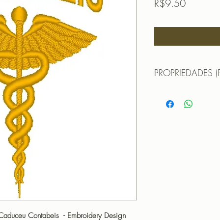
Price
R$9.50
PROPRIEDADES (
Propriedades:(PROPE
MATRIZ PARA BOR
TAMANHO (SIZE) :
PONTOS (STITCHES
CORES (COLORS): 
Formatos:
DST | EXP | HUS | JE
OBS: A matriz é fec
não pode editá-la (n
que não haja perda 
matriz em tamanho di
PROGRAMADOR (EMB
 Caduceu Contabeis - Embroidery Design