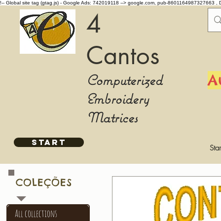
!-- Global site tag (gtag.js) - Google Ads: 742019118 -->
google.com, pub-8601164987327663 , 
4
Cantos
Computerized
A
Embroidery
Matrices
START
Star
COLEÇÕES
All collections