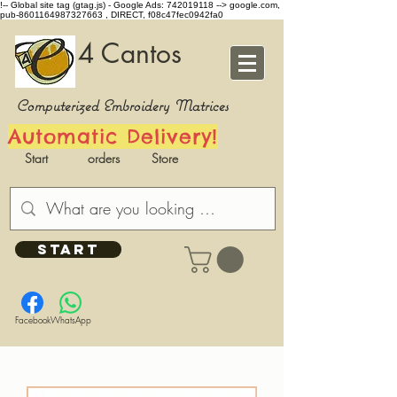
!-- Global site tag (gtag.js) - Google Ads: 742019118 -->
google.com,
pub-8601164987327663 , DIRECT, f08c47fec0942fa0
4 Cantos
Computerized Embroidery Matrices
Automatic Delivery!
Start
orders
Store
START
Facebook
WhatsApp