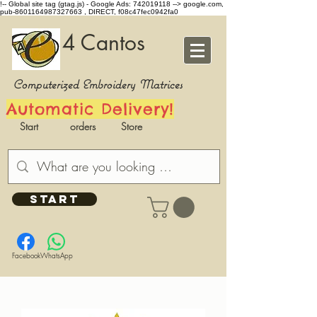
!-- Global site tag (gtag.js) - Google Ads: 742019118 -->
google.com,
pub-8601164987327663 , DIRECT, f08c47fec0942fa0
4 Cantos
Computerized Embroidery Matrices
Automatic Delivery!
Start
orders
Store
START
Facebook
WhatsApp