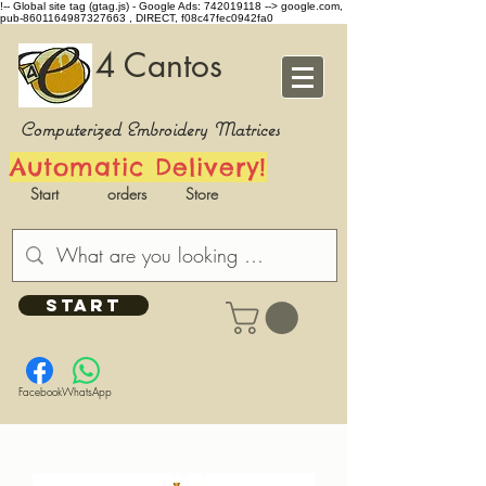
!-- Global site tag (gtag.js) - Google Ads: 742019118 -->
google.com,
pub-8601164987327663 , DIRECT, f08c47fec0942fa0
4 Cantos
Computerized Embroidery Matrices
Automatic Delivery!
Start
orders
Store
START
Facebook
WhatsApp