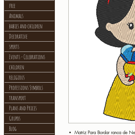
free
Animals
babies and children
Decorative
sports
Events - Celebrations
children
religious
Professions Symbols
transport
Plans and Prices
Grupos
Blog
Matriz Para Bordar ranca de N