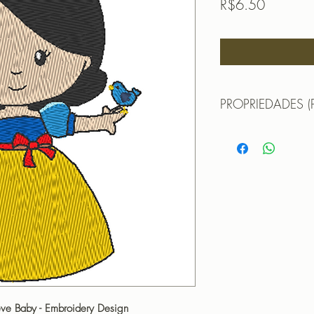
Price
R$6.50
PROPRIEDADES (
Propriedades:(PROPE
TAMANHO (SIZE) : 
PONTOS (STITCHES
CORES(COLORS): 1
PROGRAMADOR (EMB
CANTOS
eve Baby - Embroidery Design