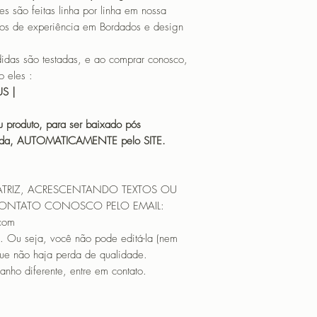
o feitas linha por linha em nossa
os de experiência em Bordados e design
 são testadas, e ao comprar conosco,
 eles :
HUS |
 produto, para ser baixado pós
icada, AUTOMATICAMENTE pelo SITE.
ATRIZ, ACRESCENTANDO TEXTOS OU
CONTATO CONOSCO PELO EMAIL:
.com
. Ou seja, você não pode editá-la (nem
que não haja perda de qualidade.
nho diferente, entre em contato.