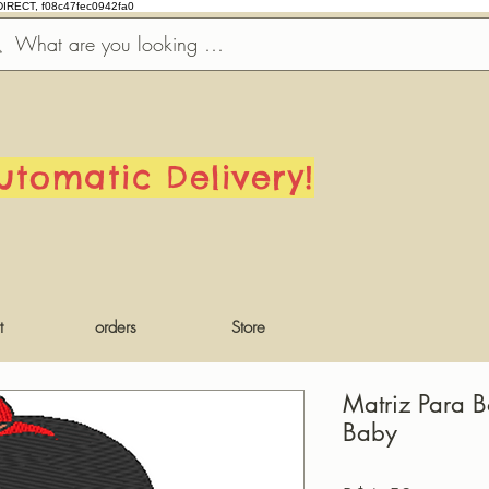
DIRECT, f08c47fec0942fa0
utomatic Delivery!
t
orders
Store
Matriz Para 
Baby