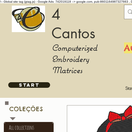
!-- Global site tag (gtag.js) - Google Ads: 742019118 -->
google.com, pub-8601164987327663 , 
4
Cantos
Computerized
A
Embroidery
Matrices
START
Star
COLEÇÕES
All collections