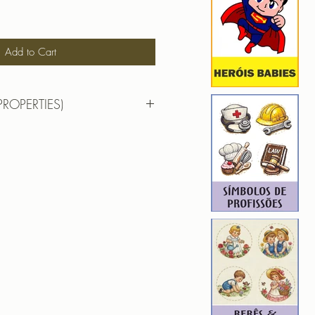
Add to Cart
PROPERTIES)
RTIES)
6,5cm X 9,6cm
): 9971
3
ROIDERY DESIGNER): 4