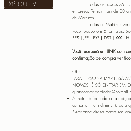
My Subscriptions
Todas as nossas Matrizes sã
empresa. Temos mais de 20 an
de Matrizes.
Todas as Matrizes vendidas
você recebe em 6 formatos. São
PES | JEF | EXP | DST | XXX | 
Você receberá um LINK com seu
confirmação de compra verif
Obs.:
PARA PERSONALIZAR ESSA M
NOMES, É SÓ ENTRAR EM 
quatrocantosbordados@hotmail
A matriz é fechada para edição
aumentar, nem diminuir), para 
Precisando dessa matriz em tama