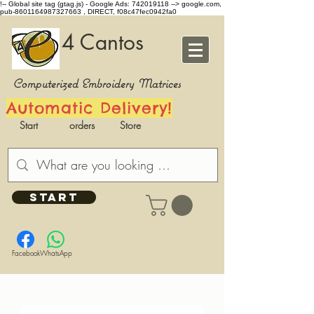
!-- Global site tag (gtag.js) - Google Ads: 742019118 -->
google.com,
pub-8601164987327663 , DIRECT, f08c47fec0942fa0
4 Cantos
Computerized Embroidery Matrices
Automatic Delivery!
Start
orders
Store
START
Facebook
WhatsApp