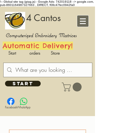
!-- Global site tag (gtag.js) - Google Ads: 742019118 -->
google.com,
pub-8601164987327663 , DIRECT, f08c47fec0942fa0
4 Cantos
Computerized Embroidery Matrices
Automatic Delivery!
Start
orders
Store
START
Facebook
WhatsApp