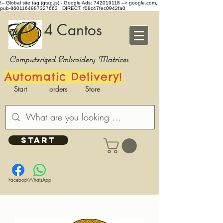
!-- Global site tag (gtag.js) - Google Ads: 742019118 -->
google.com,
pub-8601164987327663 , DIRECT, f08c47fec0942fa0
4 Cantos
Computerized Embroidery Matrices
Automatic Delivery!
Start
orders
Store
START
Facebook
WhatsApp