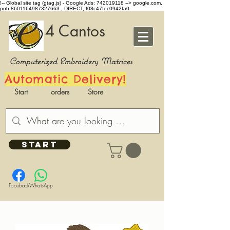
!-- Global site tag (gtag.js) - Google Ads: 742019118 -->
google.com,
pub-8601164987327663 , DIRECT, f08c47fec0942fa0
4 Cantos
Computerized Embroidery Matrices
Automatic Delivery!
Start
orders
Store
START
Facebook
WhatsApp