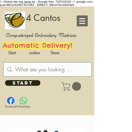
!-- Global site tag (gtag.js) - Google Ads: 742019118 -->
google.com,
pub-8601164987327663 , DIRECT, f08c47fec0942fa0
4 Cantos
Computerized Embroidery Matrices
Automatic Delivery!
Start
orders
Store
START
Facebook
WhatsApp