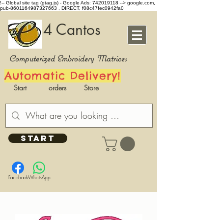
!-- Global site tag (gtag.js) - Google Ads: 742019118 -->
google.com,
pub-8601164987327663 , DIRECT, f08c47fec0942fa0
4 Cantos
Computerized Embroidery Matrices
Automatic Delivery!
Start
orders
Store
START
Facebook
WhatsApp